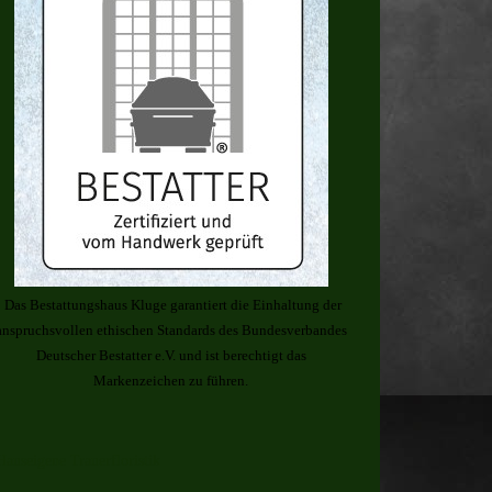
Das Bestattungshaus Kluge garantiert die Einhaltung der
anspruchsvollen ethischen Standards des Bundesverbandes
Deutscher Bestatter e.V. und ist berechtigt das
Markenzeichen zu führen.
Hauseigene Trauerfloristik