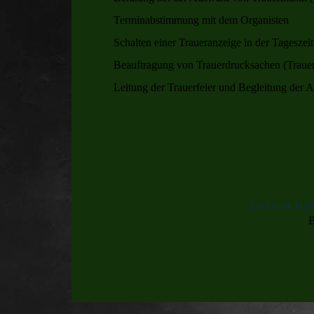
Terminabstimmung mit dem Organisten
Schalten einer Traueranzeige in der Tageszei
Beauftragung von Trauerdrucksachen (Trauerk
Leitung der Trauerfeier und Begleitung der 
Anonyme Besta
B