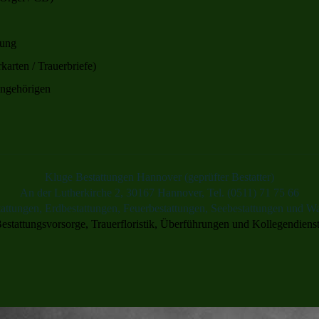
tung
arten / Trauerbriefe)
Angehörigen
Kluge Bestattungen Hannover (geprüfter Bestatter)
An der Lutherkirche 2, 30167 Hannover, Tel. (0511) 71 75 66
ttungen, Erdbestattungen, Feuerbestattungen, Seebestattungen und Wa
estattungsvorsorge, Trauerfloristik, Überführungen und Kollegendiens