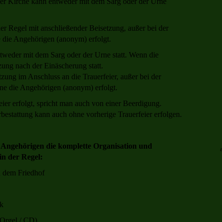
 oder Kirche kann entweder mit dem Sarg oder der Urne
 der Regel mit anschließender Beisetzung, außer bei der
 die Angehörigen (anonym) erfolgt.
ntweder mit dem Sarg oder der Urne statt. Wenn die
tzung nach der Einäscherung statt.
etzung im Anschluss an die Trauerfeier, außer bei der
ne die Angehörigen (anonym) erfolgt.
ier erfolgt, spricht man auch von einer Beerdigung.
bestattung kann auch ohne vorherige Trauerfeier erfolgen.
 Angehörigen die komplette Organisation und
in der Regel:
 dem Friedhof
ik
(Orgel / CD)