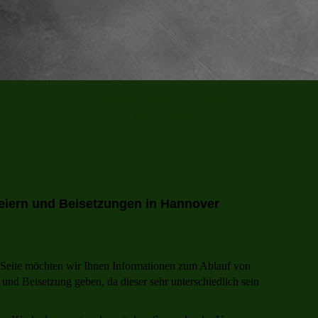
Telefon: (0511) 71 75 66
Tag + Nacht
feiern und Beisetzungen in Hannover
 Seite möchten wir Ihnen Informationen zum Ablauf von
 und Beisetzung geben, da dieser sehr unterschiedlich sein