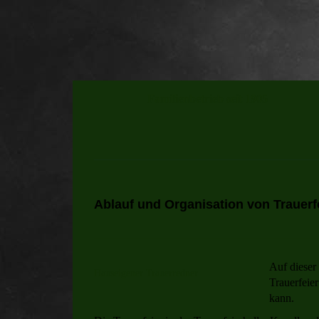
Familienbetrieb seit 1905
Ablauf und Organisation von Trauer
Auf dieser
Hauseigener Trauerredner
Trauerfeier
kann.