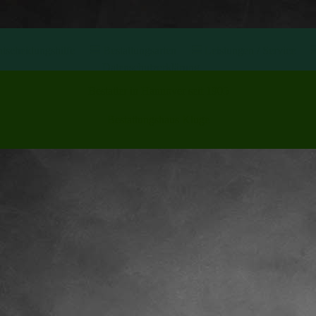
tscheidungshilfe
Bestattungsarten
Leistungen / Service
Datenschutzerklärung
Bestatter in Hannover seit 1905
Bestattungshaus Kluge